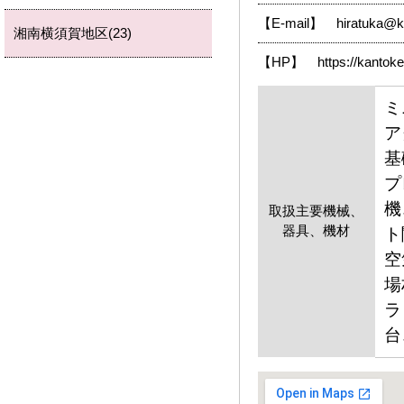
【E-mail】 hiratuka@ka
湘南横須賀地区(23)
【HP】
https://kantok
ミ
ア
基
プ
機
取扱主要機械、
器具、機材
ト
空
場
ラ
台