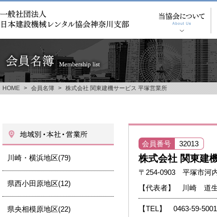
HOME
>
会員名簿
>
株式会社 関東建機サービス 平塚営業所
会員番号
32013
株式会社 関東建
川崎・横浜地区(79)
〒254-0903 平塚市河内
県西小田原地区(12)
【代表者】 川崎 道
【TEL】 0463-59-5001
県央相模原地区(22)