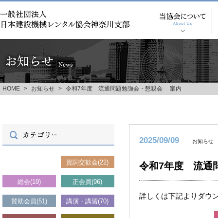
HOME
>
お知らせ
>
令和7年度 流通問題勉強会・懇親会 案内
2025/09/09
お知らせ
お知らせ(116)
賀詞交歓会(22)
令和7年度 流通
総会(19)
正会員(96)
詳しくは下記よりダウ
賛助会員(51)
講演・講習(70)