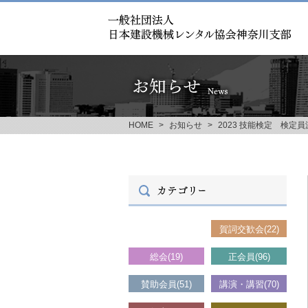
HOME
>
お知らせ
>
2023 技能検定 検定
お知らせ(115)
賀詞交歓会(22)
総会(19)
正会員(96)
賛助会員(51)
講演・講習(70)